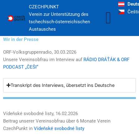
Skip
Deut
CZECHPUNKT
to
Češti
Wir in der Presse
Verein zur Unterstützung des
content
tschechisch-österreichischen
Austausches
Wir in der Presse
ORF-Volksgruppenradio, 30.03.2026
Unsere Vereinsobfrau im Interview auf
RÁDIO DRÁŤÁK & ORF
PODCAST „ČEŠI“
Transkript des Interviews, übersetzt ins Deutsche
Vídeňské svobodné listy, 16.02.2026
Beitrag unserer Vereinsobfrau über 6 Monate Verein
CzechPunkt in
Vídeňské svobodné listy